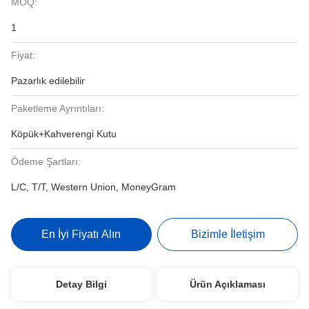
MOQ:
1
Fiyat:
Pazarlık edilebilir
Paketleme Ayrıntıları:
Köpük+Kahverengi Kutu
Ödeme Şartları:
L/C, T/T, Western Union, MoneyGram
En İyi Fiyatı Alın
Bizimle İletişim
Detay Bilgi
Ürün Açıklaması