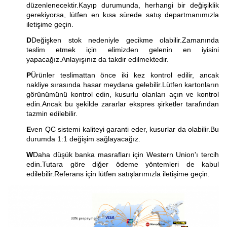
düzenlenecektir.Kayıp durumunda, herhangi bir değişiklik
gerekiyorsa, lütfen en kısa sürede satış departmanımızla
iletişime geçin.
D
Değişken stok nedeniyle gecikme olabilir.Zamanında
teslim etmek için elimizden gelenin en iyisini
yapacağız.Anlayışınız da takdir edilmektedir.
P
Ürünler teslimattan önce iki kez kontrol edilir, ancak
nakliye sırasında hasar meydana gelebilir.Lütfen kartonların
görünümünü kontrol edin, kusurlu olanları açın ve kontrol
edin.Ancak bu şekilde zararlar ekspres şirketler tarafından
tazmin edilebilir.
E
ven QC sistemi kaliteyi garanti eder, kusurlar da olabilir.Bu
durumda 1:1 değişim sağlayacağız.
W
Daha düşük banka masrafları için Western Union'ı tercih
edin.Tutara göre diğer ödeme yöntemleri de kabul
edilebilir.Referans için lütfen satışlarımızla iletişime geçin.