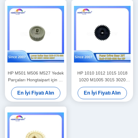
HP M501 M506 M527 Yedek
HP 1010 1012 1015 1018
Parçaları Hongtaipart için Alt
1020 M1005 3015 3020
Silindir Dişlisi RU9-0175-000
3030 Canon Fax L100 L120
En İyi Fiyatı Alın
En İyi Fiyatı Alın
L95 L160 L140 Yedek
Parçaları için Fuser Tahrik
Dişlisi 29T Ru5-0185 Ru5-
0185-000