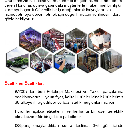
Ürünlerimizin kalitesine ve mükemmel müşteri hizmetlerine önem
veren HongTai, dünya çapındaki müşterilerle mükemmel bir ilişki
kurmayı başardı.Güvenilir bir iş ortağı olarak ihtiyaçlarınıza
hizmet etmeye devam etmek için değerli fırsatın verilmesini dört
gözle bekliyoruz.
Özellik ve Özellikler:
W
2007'den beri Fotokopi Makinesi ve Yazıcı parçalarına
odaklanıyoruz. Uygun fiyat, kaliteli ürünler içindir.Ürünlerimiz
38 ülkeye ihraç ediliyor ve bazı sadık müşterilerimiz var.
P
ürünler açıkça etiketlenir ve herhangi bir özel gereklilik
olmaksızın nötr bir şekilde paketlenir.
Ö
Sipariş onaylandıktan sonra teslimat 3~5 gün içinde