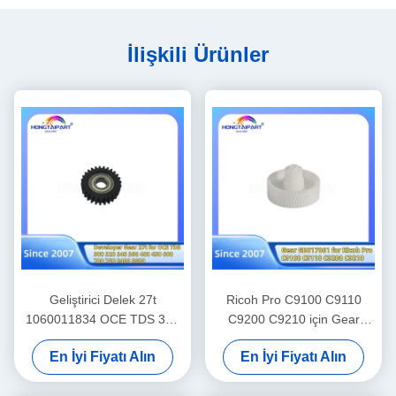
İlişkili Ürünler
Geliştirici Delek 27t
Ricoh Pro C9100 C9110
1060011834 OCE TDS 300
C9200 C9210 için Gear
320 340 360 400 450 600
GB017061 yedek parçalar
En İyi Fiyatı Alın
En İyi Fiyatı Alın
700 750 9400 9600 Delekler
Renkli Lazer Yazıcı Tedarik
yedek parça tedarik