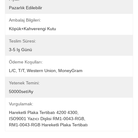
Pazarlık Edilebilir
Ambalaj Bilgileri:
Köpük+Kahverengi Kutu
Teslim Süresi:
3-5 Iş Günü
Ödeme Koşulları:
L/C, T/T, Western Union, MoneyGram
Yetenek Temini:
50000set/Ay
Vurgulamak:
Hareketli Plaka Tertibatı 4200 4300
, 
ISO9001 Yazıcı Dişlisi RM1-0043-RGB
, 
RM1-0043-RGB Hareketli Plaka Tertibatı