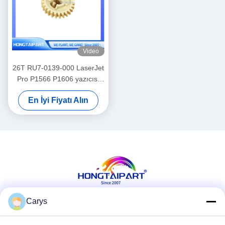
Video
26T RU7-0139-000 LaserJet
Pro P1566 P1606 yazıcısı
için düşük basınçlı yuvarlak
En İyi Fiyatı Alın
ekipman
Carys
Sosyal Medya