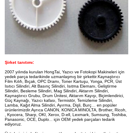
Şirket tanıtımı:
2007 yılında kurulan HongTai, Yazıcı ve Fotokopi Makineleri için
yedek parça tedarikinde uzmanlaşmış bir şirkettir.Kaynaştırıcı
Film Kılıfı, Bıçak, OPC Dramı, Toner Kartuşu, Yonga, PCR, Üst
Isıtıcı Silindiri, Alt Basınç Silindiri, Isıtma Elemanı, Geliştirme
Silindiri, Besleme Silindiri, Mag Silindiri, Aktarım Silindiri,
Kaynaştırıcı Grubu, Drum Ünitesi, Aktarım Kayışı, Biçimlendirici,
Güç Kaynağı, Yazıcı kafası, Termistör, Temizleme Silindiri,
Lamba, Kağıt Alma Silindiri, Ayırma, Dişli, Burç… en popüler
ürünlerimizdir.Ayrıca CANON, KONICA MINOLTA, Brother, Ricoh,
, Kyocera, Sharp, OKI, Xerox, D-ell, Lexmark, Sumsung, Toshiba,
Panasonic, OCE, Duplo... için OEM yedek parçaları tedarik
ediyoruz.