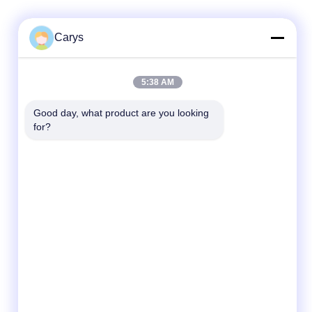
Carys
Hızlı iletişim
5:38 AM
tel
Good day, what product are you looking 
for?
0086-757-81105670
E-posta
susie@hongtaipart.com
Adres
#7 Nanlian Sanayi Bölgesi, Dali, Nanhai,
Foshan Şehri, Guangdong Eyaleti, Çin