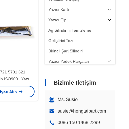
Yazıcı Kartı
Yazıcı Çipi
Ağ Silindirini Temizleme
Geliştirici Tozu
Birincil Şarj Silindiri
Yazıcı Yedek Parçaları
721 5791 621
çin ISO9001 Yazıcı
Bizimle İletişim
Şeridi
iyatı Alın
Ms. Susie
susie@hongtaipart.com
0086 150 1468 2299