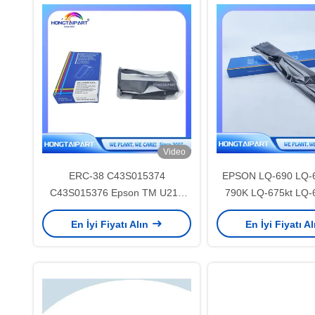
Video
ERC-38 C43S015374
EPSON LQ-690 LQ-6
C43S015376 Epson TM U210
790K LQ-675kt LQ-6
U220 U300 U325 U375 300A
106kf Yazıcı için C
En İyi Fiyatı Alın
En İyi Fiyatı A
300B 300C 300D U200 U210A U
C13S01562
için Pruple kumaş kurdele