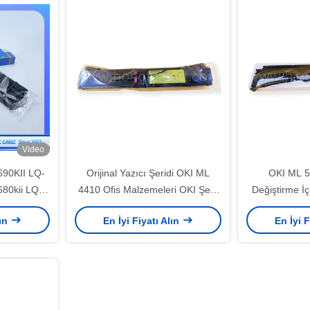
Video
90KII LQ-
Orijinal Yazıcı Şeridi OKI ML
OKI ML 5
80kii LQ-
4410 Ofis Malzemeleri OKI Şerit
Değiştirme İ
13S015610
Kartuşu
lın
En İyi Fiyatı Alın
En İyi F
8