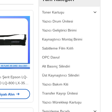
Toner Kartuşu
Yazıcı Drum Ünitesi
Yazıcı Geliştirici Birimi
Kaynaştırıcı Montaj Birimi
Sabitleme Film Kılıfı
OPC Davul
Alt Basınç Silindiri
Üst Kaynaştırıcı Silindiri
cı Şerit Epson LQ-
0 LQ-800 LX-350
Yazıcı Bakım Kiti
0 LX-300III
Transfer Kayışı Ünitesi
iyatı Alın
Yazıcı Mürekkep Kartuşu
Temizleme Bıçağı