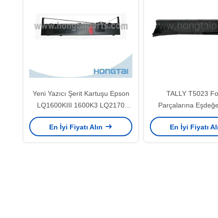
Yeni Yazıcı Şerit Kartuşu Epson
TALLY T5023 Fo
LQ1600KIII 1600K3 LQ2170
Parçalarına Eşdeğ
LQ2080 LQ2070
R4915 İçin Uyumlu Ya
En İyi Fiyatı Alın
En İyi Fiyatı A