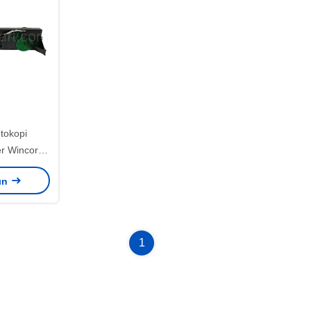
tokopi
er Wincor
zıcı Şeridi
lın
1