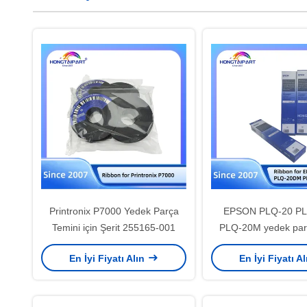
Printronix P7000 Yedek Parça
EPSON PLQ-20 P
Temini için Şerit 255165-001
PLQ-20M yedek parça
S015349 S015339
En İyi Fiyatı Alın
En İyi Fiyatı A