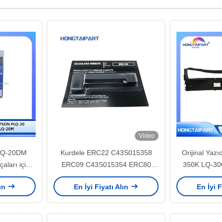
Video
LQ-20DM
Kurdele ERC22 C43S015358
Orijinal Yazı
ları için
ERC09 C43S015354 ERC80
350K LQ-30
 S015592
Epson için siyah M190 M191
LX-30
lın
En İyi Fiyatı Alın
En İyi F
M192 HX20 HX40 P40 Siyah
kumaş kurdele