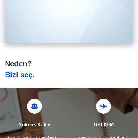
Neden?
Bizi seç.
Yüksek Kalite
GELİŞİM
Güvenilirlik mührü, kredi kontrolü,
İç profesyonel tasarım ekibi ve