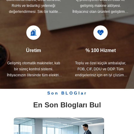
RoHs ve tedarikçi yeteneği
gelişmiş makine atölyesi.
değerlendirmesi. Sıkı bir kalite
İhtiyacınız olan ürünleri geliştirmek
kontrol sistemine ve profesyonel
için işbirliği yapabiliriz.
test laboratuvarına sahiptir.
Üretim
% 100 Hizmet
Gelişmiş otomatik makineler, katı
Toplu ve özel küçük ambalajlar,
bir süreç kontrol sistemi.
FOB, CIF, DDU ve DDP. Tüm
İhtiyacınızın ötesinde tüm elektrik
endişeleriniz için en iyi çözümü
terminallerini üretebiliriz.
bulmanıza yardım edelim.
Son BLOGlar
En Son Blogları Bul