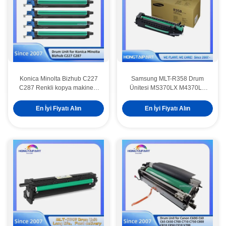
Konica Minolta Bizhub C227
Samsung MLT-R358 Drum
C287 Renkli kopya makinesi
Ünitesi MS370LX M4370LX
davulları için DR214 davul
M5360RX Yazıcılar için
birimi
En İyi Fiyatı Alın
En İyi Fiyatı Alın