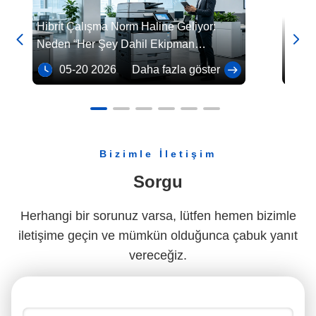
Hibrit Çalışma Norm Haline Geliyor:
HP Ba


Neden “Her Şey Dahil Ekipman
Kiralama” İşletmeler İçin Standart Haline
05-20 2026
Daha fazla göster
04
Geliyor?
Bizimle İletişim
Sorgu
Herhangi bir sorunuz varsa, lütfen hemen bizimle
iletişime geçin ve mümkün olduğunca çabuk yanıt
vereceğiz.