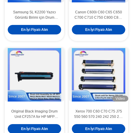
Samsung SL K2200 Yazıcı
Canon C600i C60 C65 C650
Görüntü Birimi için Drum
C700 C710 C750 C800 C810
Ünitesi MLT-R707
C850 C910 V700 için Davul
Birimi 8064B001AA D01
En İyi Fiyatı Alın
En İyi Fiyatı Alın
Video
Original Black Imaging Drum
Xerox 700 C60 C70 C75 J75
Unit CF257A for HP MFP
550 560 570 240 242 250 252
M433 M436 M437 M439
260 7655 7665 7675 7755
M42523 M42525 M438 M442
7765 7775 5065 6075 C5400
En İyi Fiyatı Alın
En İyi Fiyatı Alın
M443 M440 with Neutral
C5500 C5540 C6500 Renkli