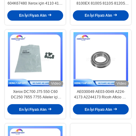
604K67480 Xerox için 4110 4112
8100EX 8100S 8110S 8120S
4127 4590 4595 DC 900 1100
8200ex 8200S 8210S 8220S
D95 D110 D125 Üst Roller
8100 8110 8120 8 için alt rulo
En İyi Fiyatı Alın
En İyi Fiyatı Alın
Bushing Bearing Fuser Üst Roller
rulmanı
Gear HONGTAIPART
Video
Video
Xerox DC700 J75 550 C60
AE030049 AE03-0049 A224-
DC250 7655 7755 Aileler için
4173 A2244173 Ricoh Aficio MP
413W66250 4110 4112 D95 Top
için üst rulo rulmanı C6000
rulmanı
C7500 C6501SP C7501SP Pro
En İyi Fiyatı Alın
En İyi Fiyatı Alın
8100 8110