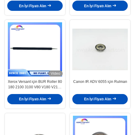
En İyi Fiyatı Alın
En İyi Fiyatı Alın
Video
Xerox Versant için BUR Roller 80
Canon IR ADV 6055 için Rulman
180 2100 3100 V80 V180 V2100
V3100 059K86790 Kopya
makinesi parçaları taşıyan yedek
En İyi Fiyatı Alın
En İyi Fiyatı Alın
rulo