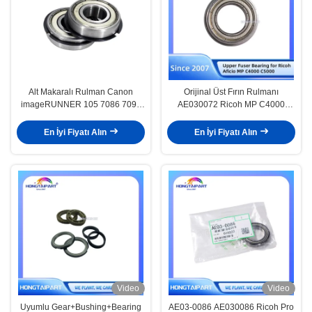
Alt Makaralı Rulman Canon
Orijinal Üst Fırın Rulmanı
imageRUNNER 105 7086 7095
AE030072 Ricoh MP C4000
7105 7200 8070 85 8500 9070
C5000 için
XG9-0447-000
En İyi Fiyatı Alın
En İyi Fiyatı Alın
Video
Video
Uyumlu Gear+Bushing+Bearing
AE03-0086 AE030086 Ricoh Pro