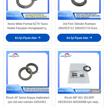
Xerox Wide Format 6279 Yazıcı
Üst Fırın Silindiri Rulmanı
Yedek Parçaları Hongtaipart için
26NA53712 26NA53710 Konica
013E19230 Rulman
Minolta C6000 C7000 C5500
C5501 C6500 C6501 için
En İyi Fiyatı Alın
En İyi Fiyatı Alın
Video
Ricoh AF Serisi Kopya makineleri
Ricoh MP 301 301SPF
için üst rulo rulmanı G0524618
AE030104 AE030088 için radyal
AE030023
top rulmanı