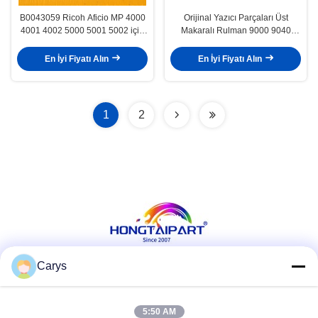
B0043059 Ricoh Aficio MP 4000
Orijinal Yazıcı Parçaları Üst
4001 4002 5000 5001 5002 için
Makaralı Rulman 9000 9040
Geliştirici Rulman
9050 CP6015 CM6030 CM6040
En İyi Fiyatı Alın
En İyi Fiyatı Alın
1
2
Carys
Sosyal Medya
5:50 AM