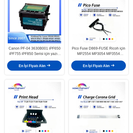
Canon PF-04 3630B001 iPF650
Pico Fuse D869-FUSE Ricoh için
iPF755 iPF850 Serisi için yazıcı
MP2554 MP3054 MP3554
başlığı
MP4054 MP5054 MP6054
MP4055 MP5055 MP6055
En İyi Fiyatı Alın
En İyi Fiyatı Alın
MP2555 MP3055 MP3555
Uyumlu S2506020001