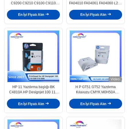
C9200 C9210 C9100 C9110
FA04010 FA04061 FA04060 L210
Yazıcı HONGTAIPART için Rulo
L220 L350 L355 için
Temizlik Assy
En İyi Fiyatı Alın
En İyi Fiyatı Alın
Video
HP 11 Yazdırma başlığı-BK
H P GT51 GT52 Yazdırma
C4810A HP Designjet 100 110
Kılavuzu CMYK M0H50A
500 510 800 için
M0H51A DJ5810 DJ5820
GT5810 GT5820 GT5800
En İyi Fiyatı Alın
En İyi Fiyatı Alın
GT5822 Mürekkep Tankı 400 410
411 412 için