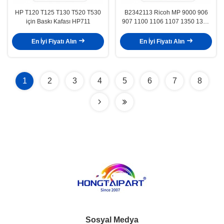
HP T120 T125 T130 T520 T530
B2342113 Ricoh MP 9000 906
için Baskı Kafası HP711
907 1100 1106 1107 1350 1357
için Şarj Corona Izgarası
En İyi Fiyatı Alın
En İyi Fiyatı Alın
1
2
3
4
5
6
7
8
Sosyal Medya