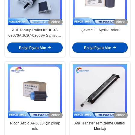
Video
Video
ADF Pickup Roller Kit JC97-
Çevreci El Ayrılık Roleri
03070A JC97-03069A Samsung
için M3870 C2670 SCX5835
SCX5935 SCX5639 SCX5739
En İyi Fiyatı Alın
En İyi Fiyatı Alın
SCX4835 CLX6210 CLX6220
CLX6240 CLX6250 CLX6260
M4070 M4370 Yazıcı Pickup
Roller Ayrılama Yastığı
Video
Video
Ricoh Aficio AP3850 için pikap
Ara Transfer Temizleme Ünitesi
rulo
Montajı