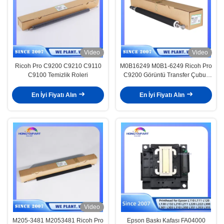
Video
Video
Ricoh Pro C9200 C9210 C9110
M0B16249 M0B1-6249 Ricoh Pro
C9100 Temizlik Roleri
C9200 Görüntü Transfer Çubuk
Montajı için Kağıt Transfer Rol
Montajı
En İyi Fiyatı Alın
En İyi Fiyatı Alın
Video
M205-3481 M2053481 Ricoh Pro
Epson Baskı Kafası FA04000