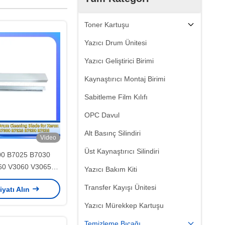
Toner Kartuşu
Yazıcı Drum Ünitesi
Yazıcı Geliştirici Birimi
Kaynaştırıcı Montaj Birimi
Sabitleme Film Kılıfı
OPC Davul
Alt Basınç Silindiri
Video
Üst Kaynaştırıcı Silindiri
00 B7025 B7030
60 V3060 V3065
Yazıcı Bakım Kiti
70 V5070 V3560
Transfer Kayışı Ünitesi
iyatı Alın
 Malzemeleri için
mizlik Bıçağı
Yazıcı Mürekkep Kartuşu
Temizleme Bıçağı