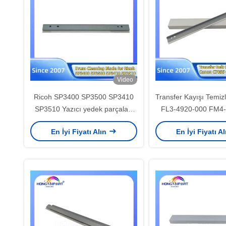
Video
Ricoh SP3400 SP3500 SP3410
Transfer Kayışı Temiz
SP3510 Yazıcı yedek parçaları
FL3-4920-000 FM4
için davul temizleme bıçağı
FC8-1699-000 
En İyi Fiyatı Alın
En İyi Fiyatı A
HONGTAIPART
imagePRESS Lite C
C170 C270IR ADV C
C7565i C7570i C75
C9075 Yedek P
HONGTAIPA