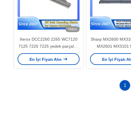
Video
Xerox DCC2260 2265 WC7120
Sharp MX2600 MX31
7125 7220 7225 yedek parçaları
MX2601 MX3101 
için IBT kemer temizleme bıçağı
MX5001 MX4128 4
En İyi Fiyatı Alın
En İyi Fiyatı A
HONGTAIPART
4110 5110 5128 4
1