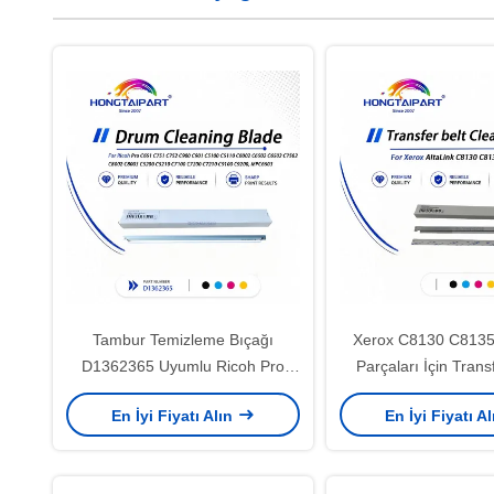
Tambur Temizleme Bıçağı
Xerox C8130 C8135
D1362365 Uyumlu Ricoh Pro
Parçaları İçin Trans
C651 C752 C8003 MPC6503
Temizleme Bıçağı 
En İyi Fiyatı Alın
En İyi Fiyatı A