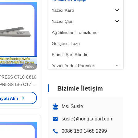
Yazıcı Kartı
Yazıcı Çipi
Ağ Silindirini Temizleme
Geliştirici Tozu
Birincil Şarj Silindiri
Yazıcı Yedek Parçaları
Video
PRESS C710 C810
PRESS Lite C170
Bizimle İletişim
DV C7055 C7065
iyatı Alın
0 C7565i C7570i
Ms. Susie
5 C9280 C7580i
alar Hongtaipart
susie@hongtaipart.com
0086 150 1468 2299