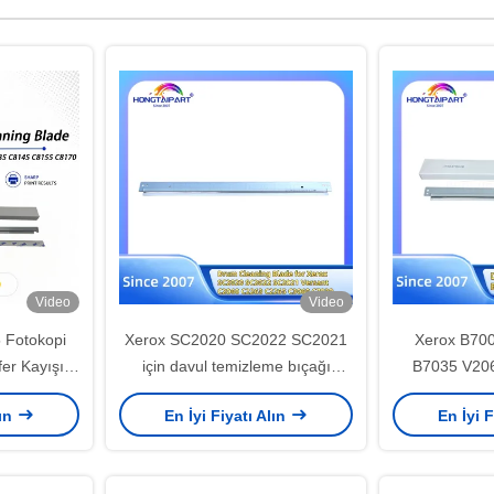
Video
Video
 Fotokopi
Xerox SC2020 SC2022 SC2021
Xerox B70
fer Kayışı
için davul temizleme bıçağı
B7035 V20
064K94660
Yazıcı Versant C2060 C2263
V3070 V40
lın
En İyi Fiyatı Alın
En İyi F
C2265 C3060 C7030 C7020
Yazıcı Ofis
C7025 Ofis malzemeleri
Davul Te