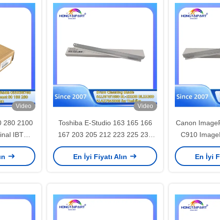
Video
Video
0 280 2100
Toshiba E-Studio 163 165 166
Canon Image
inal IBT
167 203 205 212 223 225 230
C910 Image
33K98760
2306 232 233 237 242 245 255
C165 IR A
lın
En İyi Fiyatı Alın
En İyi F
i yedek
256 257 280 282 283 Silgi bıçağı
C7260 C727
TAIPART
için davul temizleme bıçağı
C9065 C907
6LL39101000 BL-2320D
yedek parç
BL2320D 6LA27845000