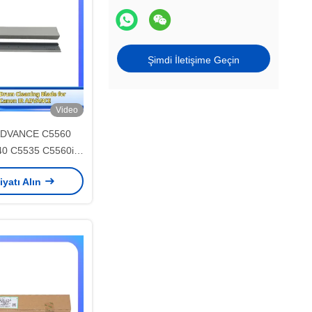
Şimdi İletişime Geçin
Video
ADVANCE C5560
0 C5535 C5560i
0i C5535i Yedek
iyatı Alın
ONGTAIPART için
izleme Bıçağı