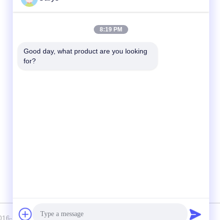
Hızlı iletişim
8:19 PM
tel
Good day, what product are you looking 
for?
0086-757-81105670
E-posta
susie@hongtaipart.com
Adres
#7 Nanlian Sanayi Bölgesi, Dali, Nanhai,
Foshan Şehri, Guangdong Eyaleti, Çin
© 2016-2026 HongTai Office Accessories Ltd . Tüm Hakları saklıdır.