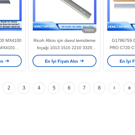
Video
00 MX4100
Ricoh Aficio için davul temizleme
G1786759 G
MX4101
bıçağı 1013 1515 2210 3320
PRO C720 C
111 4112
4410 4420 4430 MP 161 162
için transfer 
lın
En İyi Fiyatı Alın
En İyi F
148 5148
171 201
2
3
4
5
6
7
8