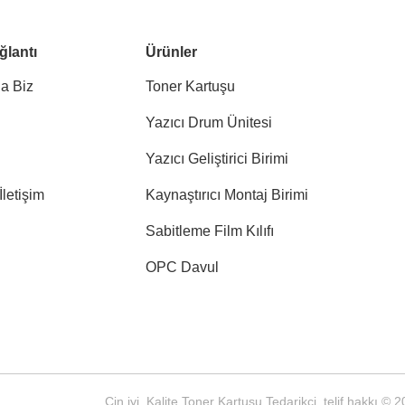
ğlantı
Ürünler
a Biz
Toner Kartuşu
Yazıcı Drum Ünitesi
Yazıcı Geliştirici Birimi
İletişim
Kaynaştırıcı Montaj Birimi
Sabitleme Film Kılıfı
OPC Davul
Çin iyi. Kalite Toner Kartuşu Tedarikçi. telif hakkı 