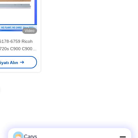
Video
178-6759 Ricoh
720s C900 C900s
rulo temizlik bıçağı
iyatı Alın
Carys