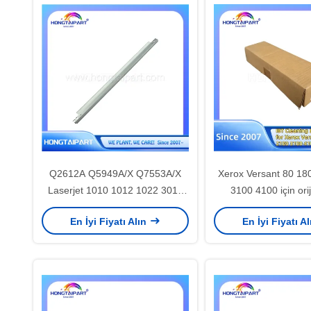
Q2612A Q5949A/X Q7553A/X
Xerox Versant 80 18
Laserjet 1010 1012 1022 3015
3100 4100 için orij
3030 için Davul Bıçağı
Temizlik Bıçağı 0
En İyi Fiyatı Alın
En İyi Fiyatı A
Kemer Temizleyic
parçaları HONG