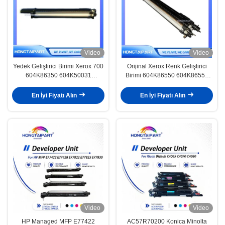
Video
Video
Yedek Geliştirici Birimi Xerox 700
Orijinal Xerox Renk Geliştirici
604K86350 604K50031
Birimi 604K86550 604K86551
604K50032 604K50033
604K86552 604K24228
604K24229 DC için 240 242 250
En İyi Fiyatı Alın
En İyi Fiyatı Alın
252 262 550 560 570 C700 J75
C70 C75 5580 6680 7780 7785
C60 C70 C9070 5065 5540 6550
WC 7550
Video
Video
HP Managed MFP E77422
AC57R70200 Konica Minolta