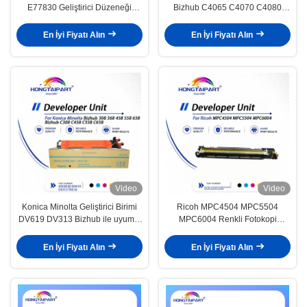
E77830 Geliştirici Düzeneği
Bizhub C4065 C4070 C4080
Z7Y70A Z9M02A
Kopya makinesi için Geliştirici
Birimi -
En İyi Fiyatı Alın
En İyi Fiyatı Alın
Orijinal/Uyumlu/Japonya'dan
Video
Video
Konica Minolta Geliştirici Birimi
Ricoh MPC4504 MPC5504
DV619 DV313 Bizhub ile uyumlu
MPC6004 Renkli Fotokopi
308 368 458 558 658 Kopyacı
Makinesi için D2423 Serisi CMYK
Parça Numarası A9C803D
Geliştirici Birimi
En İyi Fiyatı Alın
En İyi Fiyatı Alın
Tarafsız Paketleme