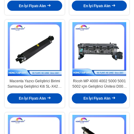
C4503 C6003 Renkli Lazer Çok
1025N
En İyi Fiyatı Alın
En İyi Fiyatı Alın
Fonksiyonlu Yazıcı Parçası
HONGTAIPART
Macenta Yazıcı Geliştirici Birimi
Ricoh MP 4000 4002 5000 5001
Samsung Geliştirici Kiti SL-X4250
5002 için Geliştirici Ünitesi D009-
CLX-9301 JC96-06220A
3000
En İyi Fiyatı Alın
En İyi Fiyatı Alın