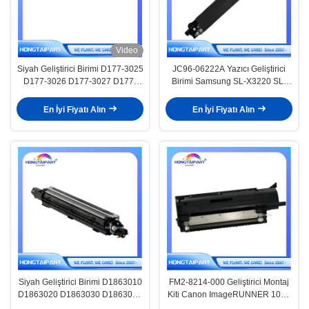
Video
Siyah Geliştirici Birimi D177-3025
JC96-06222A Yazıcı Geliştirici
D177-3026 D177-3027 D177-
Birimi Samsung SL-X3220 SL-
3028 D177-3020 D177-3021
X3280 SL-X4220 CLX-9201 CLX-
D177-3022 D177-3023 Ricoh MP
9251
En İyi Fiyatı Alın
En İyi Fiyatı Alın
için C2003 C2503 Ofis Yazıcı
Tedarikleri
Siyah Geliştirici Birimi D1863010
FM2-8214-000 Geliştirici Montaj
D1863020 D1863030 D1863040
Kiti Canon ImageRUNNER 1023
Ricoh MP için C3003 C3503
1023iF 1023N 1025 1025iF