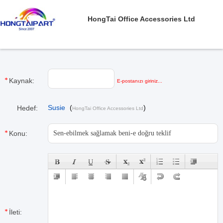
HongTai Office Accessories Ltd
Kaynak:
E-postanızı giriniz...
Susie
(
)
Hedef:
HongTai Office Accessories Ltd
Konu:
İleti: