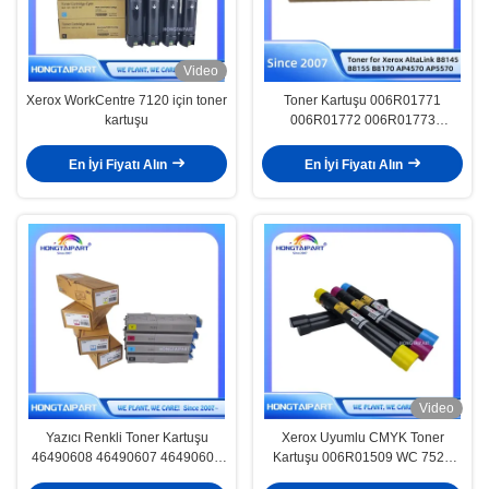
Video
Xerox WorkCentre 7120 için toner
Toner Kartuşu 006R01771
kartuşu
006R01772 006R01773
CT203400 Xerox AltaLink B8145
B8155 B8170 AP4570 AP5570
En İyi Fiyatı Alın
En İyi Fiyatı Alın
için Orijinal Asya Versiyonu
Video
Yazıcı Renkli Toner Kartuşu
Xerox Uyumlu CMYK Toner
46490608 46490607 46490606
Kartuşu 006R01509 WC 7525
46490605 OKI C542 C542dn
7530 7535 7545 için