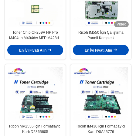
Video
Toner Chip CF259A HP Pro
Ricoh IM550 İçin Çalıştırma
M404dn M404dw MFP M428dw
Paneli Komplesi
M428fdw M428fdn M404n M304a
M406 M430 Yazıcı Çipleri
En İyi Fiyatı Alın
En İyi Fiyatı Alın
Hongtaipart
Ricoh MP2555 için Formatlayıcı
Ricoh IM430 için Formatlayıcı
Kartı D2865605
Kartı D0A45776