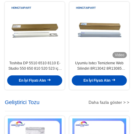
Video
Toshiba DP 5510 6510 8110 E-
Uyumlu Isıtıcı Temizleme Web
Studio 550 650 810 520 523 için
Silindiri 8R13042 8R13085
uyumlu Isıtıcı Temizleme Web
8R13000 Xerox DC900 DC1100
Silindiri 6LA23055000
DC4110 DC4112 DC4127
En İyi Fiyatı Alın
En İyi Fiyatı Alın
6LA27923000
DC4590 DC4595 D
Geliştirici Tozu
Daha fazla göster > >