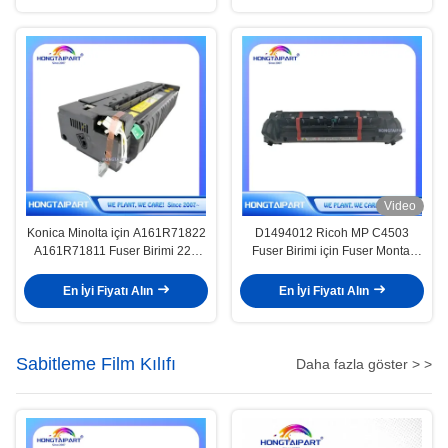
Video
Konica Minolta için A161R71822
D1494012 Ricoh MP C4503
A161R71811 Fuser Birimi 224
Fuser Birimi için Fuser Montaj
284 364 C224 C284 C364
Birimi
En İyi Fiyatı Alın
En İyi Fiyatı Alın
Sabitleme Film Kılıfı
Daha fazla göster > >