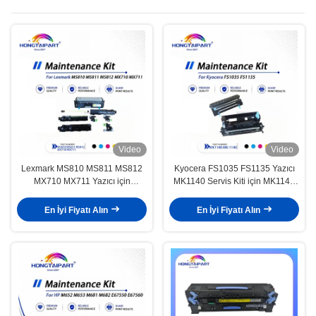
Video
Video
Lexmark MS810 MS811 MS812
Kyocera FS1035 FS1135 Yazıcı
MX710 MX711 Yazıcı için
MK1140 Servis Kiti için MK1140
40X8420 40X8425 Bakım Kiti
Bakım Kiti
En İyi Fiyatı Alın
En İyi Fiyatı Alın