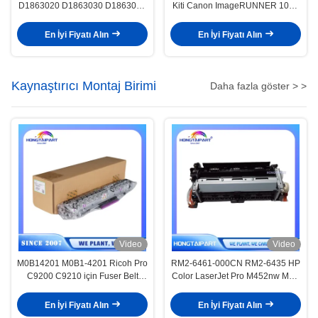
D1863020 D1863030 D1863040
Kiti Canon ImageRUNNER 1023
Ricoh MP için C3003 C3503
1023iF 1023N 1025 1025iF
C4503 C6003 Renkli Lazer Çok
1025N
En İyi Fiyatı Alın
En İyi Fiyatı Alın
Fonksiyonlu Yazıcı Parçası
HONGTAIPART
Kaynaştırıcı Montaj Birimi
Daha fazla göster > >
Video
Video
M0B14201 M0B1-4201 Ricoh Pro
RM2-6461-000CN RM2-6435 HP
C9200 C9210 için Fuser Belt
Color LaserJet Pro M452nw MFP
Ünitesi Montajı Fusing Belt
M477f için Yazıcı Fırın Sabitleme
Ünitesi HONGTAIPART
Ünitesi
En İyi Fiyatı Alın
En İyi Fiyatı Alın