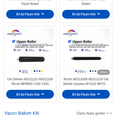
Füzör Roleri
Roleri
En İyi Fiyatı Alın
En İyi Fiyatı Alın
Video
Üst Silindir AE011110 AE011108
Ricoh AE011058 AE011103 Üst
Ricoh MP9000 1100 1350
Silindir Uyumlu AF1022 MP2510
AF1350 1357 Pro907 için
MP2550 MP2851
En İyi Fiyatı Alın
En İyi Fiyatı Alın
Yazıcı Bakım Kiti
Daha fazla göster > >