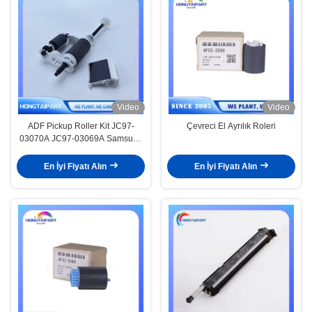
Video
Video
ADF Pickup Roller Kit JC97-
Çevreci El Ayrılık Roleri
03070A JC97-03069A Samsung
için M3870 C2670 SCX5835
SCX5935 SCX5639 SCX5739
En İyi Fiyatı Alın
En İyi Fiyatı Alın
SCX4835 CLX6210 CLX6220
CLX6240 CLX6250 CLX6260
M4070 M4370 Yazıcı Pickup
Roller Ayrılama Yastığı