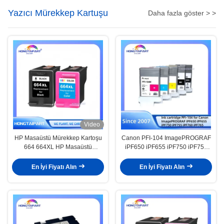
Yazıcı Mürekkep Kartuşu
Daha fazla göster > >
Video
HP Masaüstü Mürekkep Kartoşu
Canon PFI-104 ImagePROGRAF
664 664XL HP Masaüstü
iPF650 iPF655 iPF750 iPF755
Mürekkep AdVBntage 1115 1118
iPF760 iPF765 için mürekkep
2135 2136 2138 2675 2676 2677
kartuşu
En İyi Fiyatı Alın
En İyi Fiyatı Alın
2678 3635 3636 3638 3700 3775
3776 3778 3785 3835 3836 3838
4535