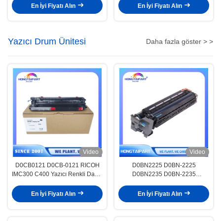
C532 C532dn MC563 MC573
En İyi Fiyatı Alın
En İyi Fiyatı Alın
MC573dn için Toner Kiti
Yazıcı Drum Ünitesi
Daha fazla göster > >
Video
Video
D0CB0121 D0CB-0121 RICOH
D0BN2225 D0BN-2225
IMC300 C400 Yazıcı Renkli Davul
D0BN2235 D0BN-2235
Birimi için PCDU KARA
D0BN2245 D0BN-2245 Ricoh
IMC3000 IMC3500 IMC4500
En İyi Fiyatı Alın
En İyi Fiyatı Alın
IMC5500 IMC için Siyan
Görüntüleme Birimi