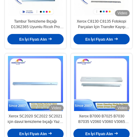
Video
Tambur Temizleme Bıçağı
Xerox C8130 C8135 Fotokopi
D1362365 Uyumlu Ricoh Pro
Parçaları İçin Transfer Kayışı
C651 C752 C8003 MPC6503
Temizleme Bıçağı 064K94660
En İyi Fiyatı Alın
En İyi Fiyatı Alın
Video
Video
Xerox SC2020 SC2022 SC2021
Xerox B7000 B7025 B7030
için davul temizleme bıçağı Yazıcı
B7035 V2060 V3060 V3065
Versant C2060 C2263 C2265
V3070 V4070 V5070 V3560
C3060 C7030 C7020 C7025 Ofis
Yazıcı Ofis Malzemeleri için Davul
En İyi Fiyatı Alın
En İyi Fiyatı Alın