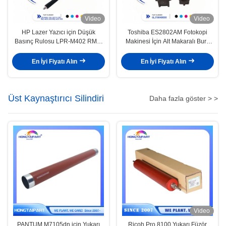
Video
Video
HP Lazer Yazıcı için Düşük
Toshiba ES2802AM Fotokopi
Basınç Rulosu LPR-M402 RM2-
Makinesi İçin Alt Makaralı Burç
4696-000 RM2-4697-000
6LJ78040000
En İyi Fiyatı Alın
En İyi Fiyatı Alın
Üst Kaynaştırıcı Silindiri
Daha fazla göster > >
Video
PANTUM M7105dn için Yukarı
Ricoh Pro 8100 Yukarı Füzör