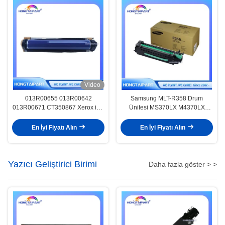
Video
013R00655 013R00642
Samsung MLT-R358 Drum
013R00671 CT350867 Xerox için
Ünitesi MS370LX M4370LX
davul ünitesi 700 700i 770 C75
M5360RX Yazıcılar için
J75 560 7500 7780 6680 6500
En İyi Fiyatı Alın
En İyi Fiyatı Alın
550 570 5580
Yazıcı Geliştirici Birimi
Daha fazla göster > >