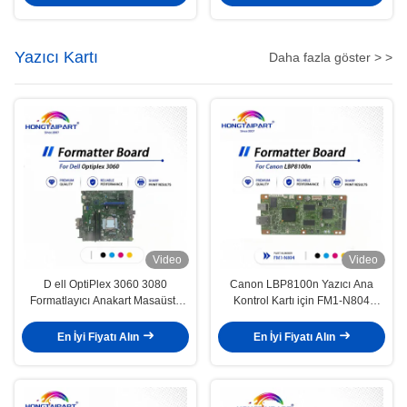
malzemeleri
Temizlik Bıçağı
Yazıcı Kartı
Daha fazla göster > >
Video
Video
D ell OptiPlex 3060 3080
Canon LBP8100n Yazıcı Ana
Formatlayıcı Anakart Masaüstü
Kontrol Kartı için FM1-N804
Ana Kontrol Anakartı
Formatlayıcı Kartı
En İyi Fiyatı Alın
En İyi Fiyatı Alın