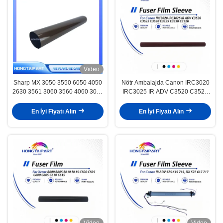
Video
Sharp MX 3050 3550 6050 4050
Nötr Ambalajda Canon IRC3020
2630 3561 3060 3560 4060 3070
IRC3025 IR ADV C3520 C3525
3570 3571 4070 2651 3051 3071
C3530 ile Uyumlu Dayanıklı Isıtıcı
3551 4061 5050N 5070N 6070N
Film Kılıfı
En İyi Fiyatı Alın
En İyi Fiyatı Alın
C3081 C3581 C4081
CFRM1726DS71 CFRM-
1726DS71-Film
Video
Video