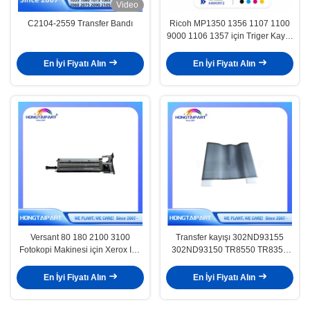
Video
C2104-2559 Transfer Bandı
Ricoh MP1350 1356 1107 1100
9000 1106 1357 için Triger Kayışı
AA043972
En İyi Fiyatı Alın
En İyi Fiyatı Alın
Versant 80 180 2100 3100
Transfer kayışı 302ND93155
Fotokopi Makinesi için Xerox IBT
302ND93150 TR8550 TR8350
Bant Temizleme Düzeneği
Kyocera Taskalfa 2552ci 2553ci
042K94710
3252ci 3253ci 3552ci 4052ci
En İyi Fiyatı Alın
En İyi Fiyatı Alın
4053ci 5052ci 5053ci 6052ci
6053ci