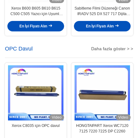
Xerox B600 B605 B610 B615
Sabitleme Filmi Düzeneği Canon
C500 C505 Yazıcı için Uyumlu
IRADV 525 DX 527 717 Dijital
Isıtıcı Film Kolu
Fotokopi Makinesi Isıtma Filmi
En İyi Fiyatı Alın
En İyi Fiyatı Alın
OPC Davul
Daha fazla göster > >
Video
Video
Xerox C8035 için OPC davul
HONGTAIPART Xerox WC7120
7125 7220 7225 DP C2260