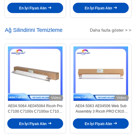
En İyi Fiyatı Alın
En İyi Fiyatı Alın
Ağ Silindirini Temizleme
Daha fazla göster > >
Video
Video
AE04-5064 AE045064 Ricoh Pro
AE04-5063 AE04506 Web Sub
C7100 C7100s C7100sx C7100x
Assembly 3 Ricoh PRO C9100
C7110 C7110S C7110SX
C9200 Kopya makinesi Web
C7110X Temizlik Birimi için Web
Roller için HONGTAIPART
En İyi Fiyatı Alın
En İyi Fiyatı Alın
Sub Assembly