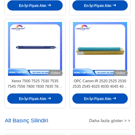
En İyi Fiyatı Alın
En İyi Fiyatı Alın
Video
Video
Xerox 7500 7525 7530 7535
OPC Canon iR 2520 2525 2530
7545 7556 7800 7830 7835 7845
2535 2545 4025 4035 4045 4051
7855 7970
GPR 34 35 42 43 NPG 50 51 56
57 C-EXV 32 33 38 için davul
En İyi Fiyatı Alın
En İyi Fiyatı Alın
Alt Basınç Silindiri
Daha fazla göster > >