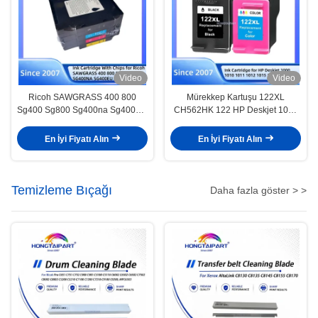
Video
Video
Ricoh SAWGRASS 400 800
Mürekkep Kartuşu 122XL
Sg400 Sg800 Sg400na Sg400EU
CH562HK 122 HP Deskjet 1050
Sg800na Sublimasyon Yazıcı
2050 2050s Yazıcı için
Yeniden Doldurulabilir Mürekkep
En İyi Fiyatı Alın
En İyi Fiyatı Alın
Kartlıgı
Temizleme Bıçağı
Daha fazla göster > >