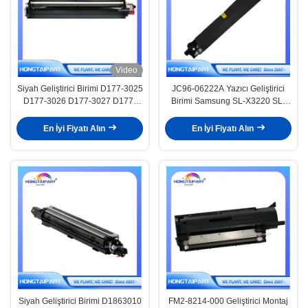
Video
Siyah Geliştirici Birimi D177-3025
JC96-06222A Yazıcı Geliştirici
D177-3026 D177-3027 D177-
Birimi Samsung SL-X3220 SL-
3028 D177-3020 D177-3021
X3280 SL-X4220 CLX-9201 CLX-
D177-3022 D177-3023 Ricoh MP
9251
En İyi Fiyatı Alın
En İyi Fiyatı Alın
için C2003 C2503 Ofis Yazıcı
Tedarikleri
Siyah Geliştirici Birimi D1863010
FM2-8214-000 Geliştirici Montaj