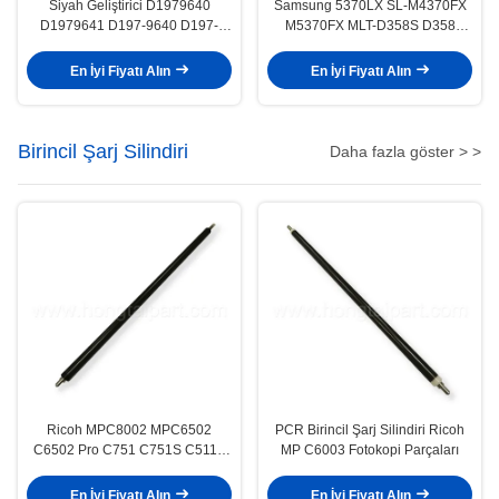
Siyah Geliştirici D1979640
Samsung 5370LX SL-M4370FX
D1979641 D197-9640 D197-
M5370FX MLT-D358S D358
9641 Ricoh MP için 2554 3054
Lazer Yazıcı Toner Tozu için
3554 4054 4055 5055 6055
Geliştirici Toz Roleri
En İyi Fiyatı Alın
En İyi Fiyatı Alın
Kopyacı
Birincil Şarj Silindiri
Daha fazla göster > >
Ricoh MPC8002 MPC6502
PCR Birincil Şarj Silindiri Ricoh
C6502 Pro C751 C751S C5110
MP C6003 Fotokopi Parçaları
için fotokopi birincil şarj silindiri
En İyi Fiyatı Alın
En İyi Fiyatı Alın