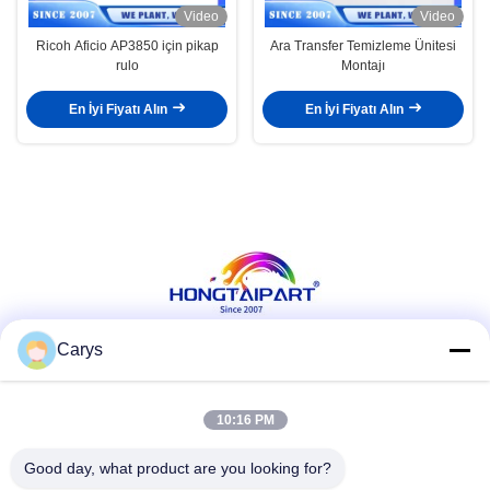
Video
Video
Ricoh Aficio AP3850 için pikap
Ara Transfer Temizleme Ünitesi
rulo
Montajı
En İyi Fiyatı Alın
En İyi Fiyatı Alın
Carys
Sosyal Medya
10:16 PM
Good day, what product are you looking for?
Hızlı iletişim