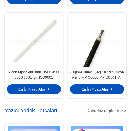
Ricoh Mpc2500 3000 3500 4500
Orijinal Birincil Şarj Silindiri Ricoh
6000 6001 için ISO9001
Aficio MP C6000 MP C6501 MP
Temizleme Köpüğü Silindirleri
C7500 MP C7501
En İyi Fiyatı Alın
En İyi Fiyatı Alın
Yazıcı Yedek Parçaları
Daha fazla göster > >