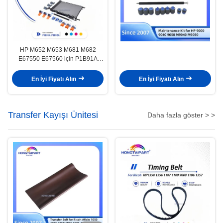
HP M652 M653 M681 M682
E67550 E67560 için P1B91A
P1B92A Bakım Kiti
En İyi Fiyatı Alın
En İyi Fiyatı Alın
Transfer Kayışı Ünitesi
Daha fazla göster > >