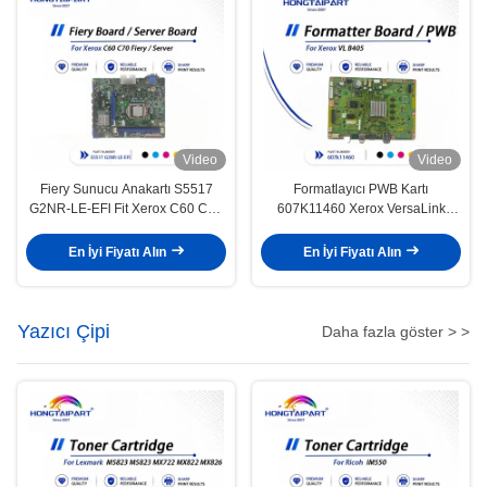
Video
Video
Fiery Sunucu Anakartı S5517
Formatlayıcı PWB Kartı
G2NR-LE-EFI Fit Xerox C60 C70
607K11460 Xerox VersaLink
EFI
B405 Yazıcı Ana Mantık Kartı
En İyi Fiyatı Alın
En İyi Fiyatı Alın
Yazıcı Çipi
Daha fazla göster > >