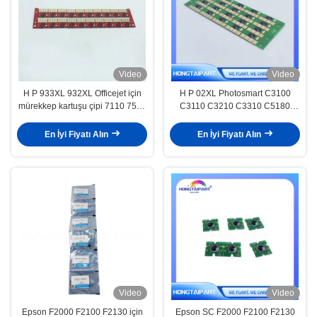
Video
Video
H P 933XL 932XL Officejet için
H P 02XL Photosmart C3100
mürekkep kartuşu çipi 7110 7510
C3110 C3210 C3310 C5180
7512 7610 7612 6100 6600 6700
C8200 C8230 C8250 D6100
Yazıcılar Otomatik sıfırlama ARC
D6160 Siyah
En İyi Fiyatı Alın
En İyi Fiyatı Alın
Çip Y
Video
Video
Epson F2000 F2100 F2130 için
Epson SC F2000 F2100 F2130