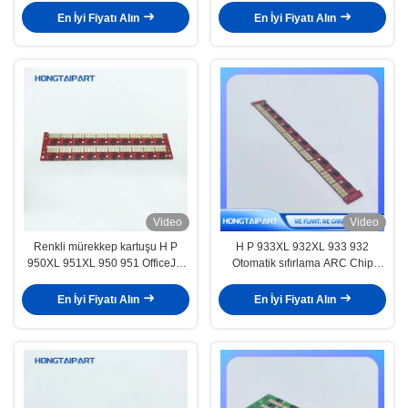
6515 652 için mürekkep kartuşu
En İyi Fiyatı Alın
En İyi Fiyatı Alın
çipi (CMYK)
Video
Video
Renkli mürekkep kartuşu H P
H P 933XL 932XL 933 932
950XL 951XL 950 951 OfficeJet
Otomatik sıfırlama ARC Chip
Pro 8100 8600 8610 8615 8625
Cyan for Officejet 7110 7510
8660 için otomatik sıfırlama çipi
7512 7610 7612 6100 6600 6700
En İyi Fiyatı Alın
En İyi Fiyatı Alın
Yazıcılar