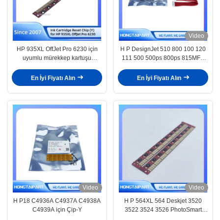
Video
HP 935XL OffJet Pro 6230 için
H P DesignJet 510 800 100 120
uyumlu mürekkep kartuşu
111 500 500ps 800ps 815MFP
sıfırlama çipi (Y)
820MFP Designjet 10PS 20PS
50PS 30 için Çip Dekoder
En İyi Fiyatı Alın
En İyi Fiyatı Alın
Değiştirme
Video
Video
H P18 C4936A C4937A C4938A
H P 564XL 564 Deskjet 3520
C4939A için Çip-Y
3522 3524 3526 PhotoSmart
5521 5522 5524 5525 6510 6512