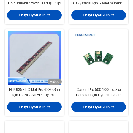
Doldurulabilir Yazıcı Kartuşu Çipi
DTG yazıcısı için 6 adet mürekkep
kartuşu çipleri
En İyi Fiyatı Alın
En İyi Fiyatı Alın
Video
H P 935XL OffJet Pro 6230 Sarı
Canon Pro 500 1000 Yazıcı
için HONGTAIPART uyumlu
Parçaları İçin Uyumlu Bakım
mürekkep kartuşu sıfırlama çipi
Tankı Chip MC-20
(Y)
En İyi Fiyatı Alın
En İyi Fiyatı Alın