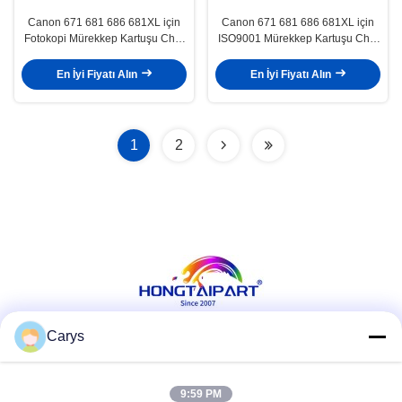
Canon 671 681 686 681XL için
Canon 671 681 686 681XL için
Fotokopi Mürekkep Kartuşu Chip
ISO9001 Mürekkep Kartuşu Chip
M
C
En İyi Fiyatı Alın
En İyi Fiyatı Alın
1
2
Carys
Sosyal Medya
9:59 PM