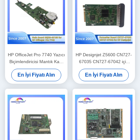
HP OfficeJet Pro 7740 Yazıcı
HP Designjet Z5600 CN727-
Biçimlendiricisi Mantık Kartı
67035 CN727-67042 için
yedek parçaları Ofis
Sabit Disk Sürücülü HDD
En İyi Fiyatı Alın
En İyi Fiyatı Alın
Malzemeleri
Ana Kart Yedek Parça
Hongtaipart