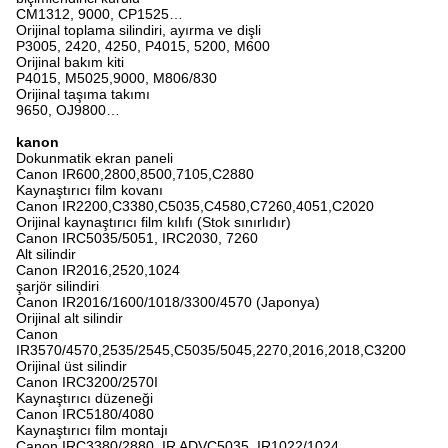
CM1312, 9000, CP1525…
Orijinal toplama silindiri, ayırma ve dişli
P3005, 2420, 4250, P4015, 5200, M600
Orijinal bakım kiti
P4015, M5025,9000, M806/830
Orijinal taşıma takımı
9650, OJ9800…
kanon
Dokunmatik ekran paneli
Canon IR600,2800,8500,7105,C2880
Kaynaştırıcı film kovanı
Canon IR2200,C3380,C5035,C4580,C7260,4051,C2020
Orijinal kaynaştırıcı film kılıfı (Stok sınırlıdır)
Canon IRC5035/5051, IRC2030, 7260
Alt silindir
Canon IR2016,2520,1024
şarjör silindiri
Canon IR2016/1600/1018/3300/4570 (Japonya)
Orijinal alt silindir
Canon
IR3570/4570,2535/2545,C5035/5045,2270,2016,2018,C3200
Orijinal üst silindir
Canon IRC3200/2570I
Kaynaştırıcı düzeneği
Canon IRC5180/4080
Kaynaştırıcı film montajı
Canon IRC3380/2880, IR ADVC5035, IR1022/1024,