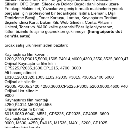
Silindiri, OPC Drum, Silecek ve Doktor Bıçağı dahil olmak üzere
Fotokopi Makineleri, Yazıcılar ve geniş formatlı makinelerin yedek
parçaları için profesyonel bir tedarikçidir. Isıtma Elemanı, Dişli,
Temizleme Bıçağı, Toner Kartuşu, Lamba, Kaynaştırıcı Tertibatı,
Biçimlendirici Kartı, Bakım Kiti, Web Silindiri, Conta, Aktarım
Ünitesi, Toner vb. %100 kalite garantisi!Eğer ilgileniyorsanız,
lütfen bizimle iletişime geçmekten çekinmeyin.
(hongtaiparts dot
com'da satış)
Sıcak satış ürünlerimizden bazıları:
Kaynaştırıcı film kovanı:
1200,2200,P3015,5000,1505,P4014,M600,4300,2550,3525,3600,4
Orijinal Kaynaştırıcı film kılıfı
CP5225,P2035,1600,CP1215, 4700, 3600
Alt basınç silindiri
1010,1200,1320,1005,1102,P2035,P3015,P3005,2400,5000
Orijinal alt silindir:
P2035,P1005,2420,4250,3600,CP5225,P3005,5200,9000,4600,P4
Orijinal Üst silindir:
9000
Kaynaştırıcı film montajı
4250,P4014,M600,M4555
Orijinal Aktarım birimi:
6015 6030 6040, M551, CP5225, CP2025, CP4005, 3600
Kaynaştırıcı düzeneği
9000, M600, 4250, P4015, M1536, M401, 5200, CP1025
biçimlendirici kurulu