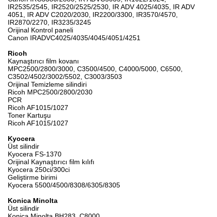
IR2535/2545, IR2520/2525/2530, IR ADV 4025/4035, IR ADV
4051, IR ADV C2020/2030, IR2200/3300, IR3570/4570,
IR2870/2270, IR3235/3245
Orijinal Kontrol paneli
Canon IRADVC4025/4035/4045/4051/4251
Ricoh
Kaynaştırıcı film kovanı
MPC2500/2800/3000, C3500/4500, C4000/5000, C6500,
C3502/4502/3002/5502, C3003/3503
Orijinal Temizleme silindiri
Ricoh MPC2500/2800/2030
PCR
Ricoh AF1015/1027
Toner Kartuşu
Ricoh AF1015/1027
Kyocera
Üst silindir
Kyocera FS-1370
Orijinal Kaynaştırıcı film kılıfı
Kyocera 250ci/300ci
Geliştirme birimi
Kyocera 5500/4500/8308/6305/8305
Konica Minolta
Üst silindir
Konica Minolta BH283, C8000