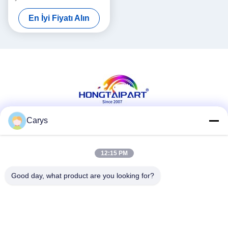
Assy A32PPP3G01
En İyi Fiyatı Alın
Carys
Sosyal Medya
12:15 PM
Good day, what product are you looking for?
Hızlı iletişim
tel
0086-757-81105670