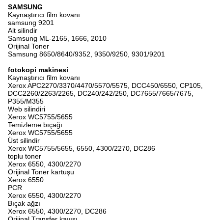
SAMSUNG
Kaynaştırıcı film kovanı
samsung 9201
Alt silindir
Samsung ML-2165, 1666, 2010
Orijinal Toner
Samsung 8650/8640/9352, 9350/9250, 9301/9201
fotokopi makinesi
Kaynaştırıcı film kovanı
Xerox APC2270/3370/4470/5570/5575, DCC450/6550, CP105,
DCC2260/2263/2265, DC240/242/250, DC7655/7665/7675,
P355/M355
Web silindiri
Xerox WC5755/5655
Temizleme bıçağı
Xerox WC5755/5655
Üst silindir
Xerox WC5755/5655, 6550, 4300/2270, DC286
toplu toner
Xerox 6550, 4300/2270
Orijinal Toner kartuşu
Xerox 6550
PCR
Xerox 6550, 4300/2270
Bıçak ağzı
Xerox 6550, 4300/2270, DC286
Orijinal Transfer kayışı