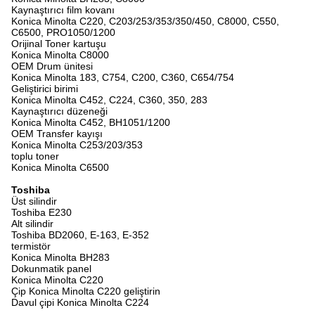
Kaynaştırıcı film kovanı
Konica Minolta C220, C203/253/353/350/450, C8000, C550,
C6500, PRO1050/1200
Orijinal Toner kartuşu
Konica Minolta C8000
OEM Drum ünitesi
Konica Minolta 183, C754, C200, C360, C654/754
Geliştirici birimi
Konica Minolta C452, C224, C360, 350, 283
Kaynaştırıcı düzeneği
Konica Minolta C452, BH1051/1200
OEM Transfer kayışı
Konica Minolta C253/203/353
toplu toner
Konica Minolta C6500
Toshiba
Üst silindir
Toshiba E230
Alt silindir
Toshiba BD2060, E-163, E-352
termistör
Konica Minolta BH283
Dokunmatik panel
Konica Minolta C220
Çip Konica Minolta C220 geliştirin
Davul çipi Konica Minolta C224