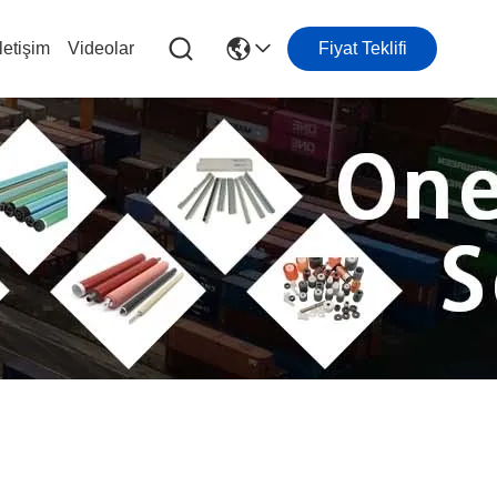
letişim
Videolar
Fiyat Teklifi