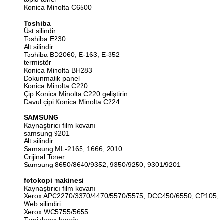
Konica Minolta C6500
Toshiba
Üst silindir
Toshiba E230
Alt silindir
Toshiba BD2060, E-163, E-352
termistör
Konica Minolta BH283
Dokunmatik panel
Konica Minolta C220
Çip Konica Minolta C220 geliştirin
Davul çipi Konica Minolta C224
SAMSUNG
Kaynaştırıcı film kovanı
samsung 9201
Alt silindir
Samsung ML-2165, 1666, 2010
Orijinal Toner
Samsung 8650/8640/9352, 9350/9250, 9301/9201
fotokopi makinesi
Kaynaştırıcı film kovanı
Xerox APC2270/3370/4470/5570/5575, DCC450/6550, CP105,
Web silindiri
Xerox WC5755/5655
Temizleme bıçağı