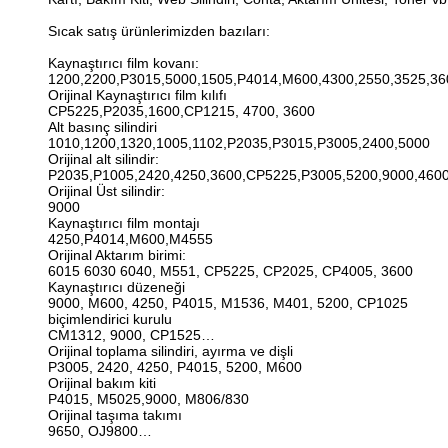
Sıcak satış ürünlerimizden bazıları:
Kaynaştırıcı film kovanı:
1200,2200,P3015,5000,1505,P4014,M600,4300,2550,3525,3
Orijinal Kaynaştırıcı film kılıfı
CP5225,P2035,1600,CP1215, 4700, 3600
Alt basınç silindiri
1010,1200,1320,1005,1102,P2035,P3015,P3005,2400,5000
Orijinal alt silindir:
P2035,P1005,2420,4250,3600,CP5225,P3005,5200,9000,460
Orijinal Üst silindir:
9000
Kaynaştırıcı film montajı
4250,P4014,M600,M4555
Orijinal Aktarım birimi:
6015 6030 6040, M551, CP5225, CP2025, CP4005, 3600
Kaynaştırıcı düzeneği
9000, M600, 4250, P4015, M1536, M401, 5200, CP1025
biçimlendirici kurulu
CM1312, 9000, CP1525…
Orijinal toplama silindiri, ayırma ve dişli
P3005, 2420, 4250, P4015, 5200, M600
Orijinal bakım kiti
P4015, M5025,9000, M806/830
Orijinal taşıma takımı
9650, OJ9800…