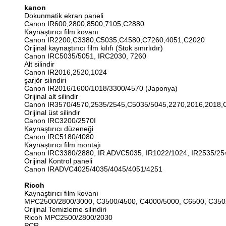
kanon
Dokunmatik ekran paneli
Canon IR600,2800,8500,7105,C2880
Kaynaştırıcı film kovanı
Canon IR2200,C3380,C5035,C4580,C7260,4051,C2020
Orijinal kaynaştırıcı film kılıfı (Stok sınırlıdır)
Canon IRC5035/5051, IRC2030, 7260
Alt silindir
Canon IR2016,2520,1024
şarjör silindiri
Canon IR2016/1600/1018/3300/4570 (Japonya)
Orijinal alt silindir
Canon IR3570/4570,2535/2545,C5035/5045,2270,2016,2018,
Orijinal üst silindir
Canon IRC3200/2570I
Kaynaştırıcı düzeneği
Canon IRC5180/4080
Kaynaştırıcı film montajı
Canon IRC3380/2880, IR ADVC5035, IR1022/1024, IR2535/254
Orijinal Kontrol paneli
Canon IRADVC4025/4035/4045/4051/4251
Ricoh
Kaynaştırıcı film kovanı
MPC2500/2800/3000, C3500/4500, C4000/5000, C6500, C350
Orijinal Temizleme silindiri
Ricoh MPC2500/2800/2030
PCR