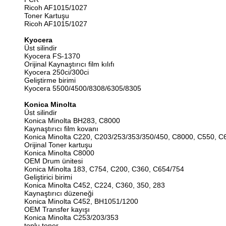
Ricoh AF1015/1027
Toner Kartuşu
Ricoh AF1015/1027
Kyocera
Üst silindir
Kyocera FS-1370
Orijinal Kaynaştırıcı film kılıfı
Kyocera 250ci/300ci
Geliştirme birimi
Kyocera 5500/4500/8308/6305/8305
Konica Minolta
Üst silindir
Konica Minolta BH283, C8000
Kaynaştırıcı film kovanı
Konica Minolta C220, C203/253/353/350/450, C8000, C550, 
Orijinal Toner kartuşu
Konica Minolta C8000
OEM Drum ünitesi
Konica Minolta 183, C754, C200, C360, C654/754
Geliştirici birimi
Konica Minolta C452, C224, C360, 350, 283
Kaynaştırıcı düzeneği
Konica Minolta C452, BH1051/1200
OEM Transfer kayışı
Konica Minolta C253/203/353
toplu toner