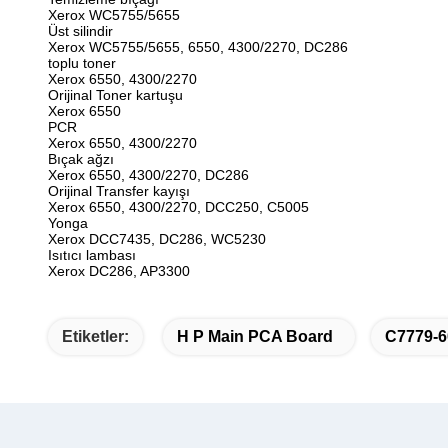
Xerox WC5755/5655
Üst silindir
Xerox WC5755/5655, 6550, 4300/2270, DC286
toplu toner
Xerox 6550, 4300/2270
Orijinal Toner kartuşu
Xerox 6550
PCR
Xerox 6550, 4300/2270
Bıçak ağzı
Xerox 6550, 4300/2270, DC286
Orijinal Transfer kayışı
Xerox 6550, 4300/2270, DCC250, C5005
Yonga
Xerox DCC7435, DC286, WC5230
Isıtıcı lambası
Xerox DC286, AP3300
Etiketler:
H P Main PCA Board
C7779-6