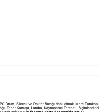
diri, OPC Drum, Silecek ve Doktor Bıçağı dahil olmak üzere Fotokopi
ağı, Toner Kartuşu, Lamba, Kaynaştırıcı Tertibatı, Biçimlendirici
eçmekten çekinmeyin.
(hongtaiparts dot com'da satış)