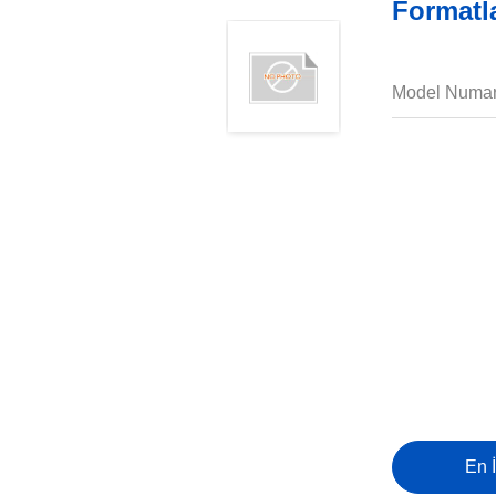
Formatl
Model Numar
En İ