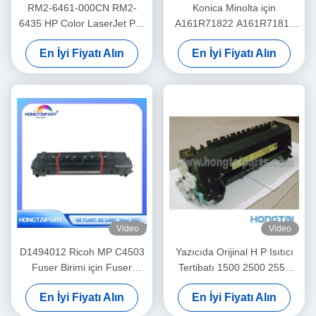
RM2-6461-000CN RM2-
Konica Minolta için
6435 HP Color LaserJet Pro
A161R71822 A161R71811
M452nw MFP M477f için
Fuser Birimi 224 284 364
En İyi Fiyatı Alın
En İyi Fiyatı Alın
Yazıcı Fırın Sabitleme
C224 C284 C364
Ünitesi
Video
Video
D1494012 Ricoh MP C4503
Yazıcıda Orijinal H P Isıtıcı
Fuser Birimi için Fuser
Tertibatı 1500 2500 2550
Montaj Birimi
2820 2840 RM1-3525
En İyi Fiyatı Alın
En İyi Fiyatı Alın