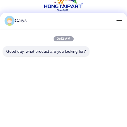
Carys
Sosyal Medya
2:43 AM
Good day, what product are you looking for?
Hızlı iletişim
tel
0086-757-81105670
E-posta
susie@hongtaipart.com
Adres
#7 Nanlian Sanayi Bölgesi, Dali, Nanhai, Foshan Şehri,
Guangdong Eyaleti, Çin