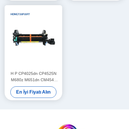
H P CP4025dn CP4525N
M680z M651dn CM4540
Füzer Kiti 110V/220V
En İyi Fiyatı Alın
CE246A CE247A CC493-
67911 için orijinal Isıtıcı
Birimi Meclisi