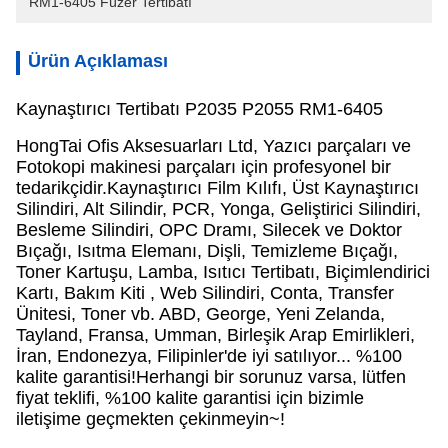
RM1-6405 Füzer Tertibatı
Ürün Açıklaması
Kaynaştırıcı Tertibatı P2035 P2055 RM1-6405
HongTai Ofis Aksesuarları Ltd, Yazıcı parçaları ve
Fotokopi makinesi parçaları için profesyonel bir
tedarikçidir.Kaynaştırıcı Film Kılıfı, Üst Kaynaştırıcı
Silindiri, Alt Silindir, PCR, Yonga, Geliştirici Silindiri,
Besleme Silindiri, OPC Dramı, Silecek ve Doktor
Bıçağı, Isıtma Elemanı, Dişli, Temizleme Bıçağı,
Toner Kartuşu, Lamba, Isıtıcı Tertibatı, Biçimlendirici
Kartı, Bakım Kiti , Web Silindiri, Conta, Transfer
Ünitesi, Toner vb. ABD, George, Yeni Zelanda,
Tayland, Fransa, Umman, Birleşik Arap Emirlikleri,
İran, Endonezya, Filipinler'de iyi satılıyor... %100
kalite garantisi!Herhangi bir sorunuz varsa, lütfen
fiyat teklifi, %100 kalite garantisi için bizimle
iletişime geçmekten çekinmeyin~!