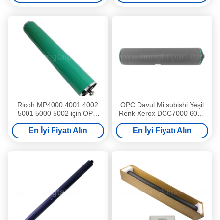
Yüksek Kalite ve Samur Var
Ricoh MP4000 4001 4002
OPC Davul Mitsubishi Yeşil
5001 5000 5002 için OPC
Renk Xerox DCC7000 6000
Davul Sıcak Satış Yeni OPC
1100 900 4110 4112 4127
En İyi Fiyatı Alın
En İyi Fiyatı Alın
Davul Kiti Davul Ünitesi
Sıcak Satış Yeni OPC Davul
Yüksek Kalite ve Samur Var
Kiti ve Birimi