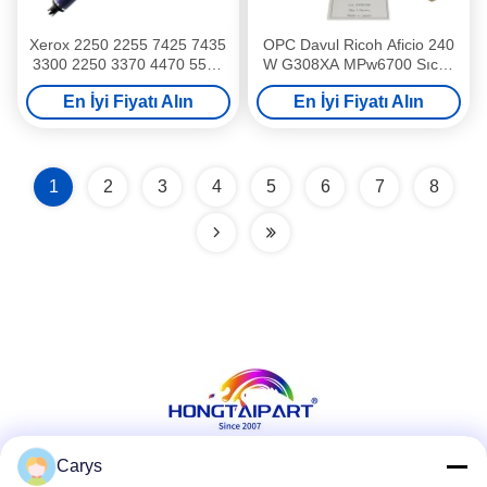
Xerox 2250 2255 7425 7435
OPC Davul Ricoh Aficio 240
3300 2250 3370 4470 5570
W G308XA MPw6700 Sıcak
için OPC Davul Sıcak Satış
Satış Yeni OPC Davul Kiti
En İyi Fiyatı Alın
En İyi Fiyatı Alın
Yeni OPC Davul Kiti Yüksek
Uzun Ömürlü ve Yüksek
Kaliteye Sahiptir
Kaliteli Ofis Kırtasiye Var
1
2
3
4
5
6
7
8
Carys