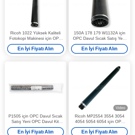
Ricoh 1022 Yüksek Kaliteli
150A 178 179 W1132A için
Fotokopi Makinesi için OPC
OPC Davul Sıcak Satış Yeni
Davul OPC Davul Kiti Uzun
OPC Davul Kiti Davul Ünitesi
En İyi Fiyatı Alın
En İyi Fiyatı Alın
Ömürlü ve Kararlı Ofis
Yüksek Kalite ve Samur Var
Kırtasiye Var
Video
P1505 için OPC Davul Sıcak
Ricoh MP2554 3554 3054
Satış Yeni OPC Davul Kiti
4054 5054 6054 için OPC
Uzun Ömürlü ve Yüksek
Davul Sıcak Satış Yeni OPC
En İyi Fiyatı Alın
En İyi Fiyatı Alın
Kaliteli Ofis Kırtasiye Var
Davul Kiti Davul Ünitesi