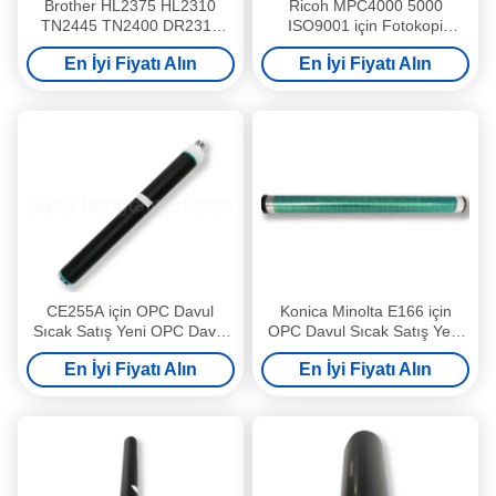
Brother HL2375 HL2310
Ricoh MPC4000 5000
TN2445 TN2400 DR2315
ISO9001 için Fotokopi
DR660 için OPC Davul Sıcak
Makinesi OPC Davul Kiti
En İyi Fiyatı Alın
En İyi Fiyatı Alın
Satış Yeni OPC Davul Kiti
Yüksek Kalite Var
CE255A için OPC Davul
Konica Minolta E166 için
Sıcak Satış Yeni OPC Davul
OPC Davul Sıcak Satış Yeni
Kiti Uzun Ömürlü Yüksek
OPC Davul Kiti Uzun Ömürlü
En İyi Fiyatı Alın
En İyi Fiyatı Alın
Kaliteli Ofis Kırtasiye Var
ve Yüksek Kaliteli Ofis
Kırtasiye Var