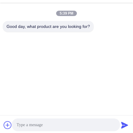
Sosyal Medya
5:39 PM
Good day, what product are you looking for?
Hızlı iletişim
tel
0086-757-81105670
E-posta
susie@hongtaipart.com
Adres
#7 Nanlian Sanayi Bölgesi, Dali, Nanhai, Foshan Şehri,
Guangdong Eyaleti, Çin
Gizlilik Politikası
|
Site Haritası
Çin iyi. Kalite Toner Kartuşu Tedarikçi. telif hakkı © 2016-2026
HongTai Office Accessories Ltd . Tüm Hakları saklıdır.