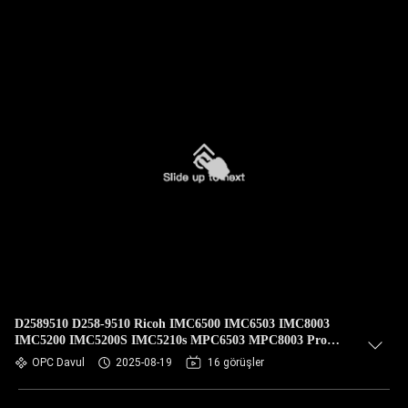
D2589510 D258-9510 Ricoh IMC6500 IMC6503 IMC8003
IMC5200 IMC5200S IMC5210s MPC6503 MPC8003 Pro
C5200 C5210 için OPC Davul
OPC Davul
2025-08-19
16 görüşler