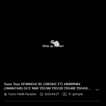
Toner Tozu 1070066545 B5 25001843 T75 1060099404
(1060047449) OCE 9600 TDS300 TDS320 TDS400 TDS450
TDS600 TDS750 PW750 Yedek Parça Değişimi
Yazıcı Yedek Parçaları
2026-04-27
51 görüşler
HONGTAIPART için